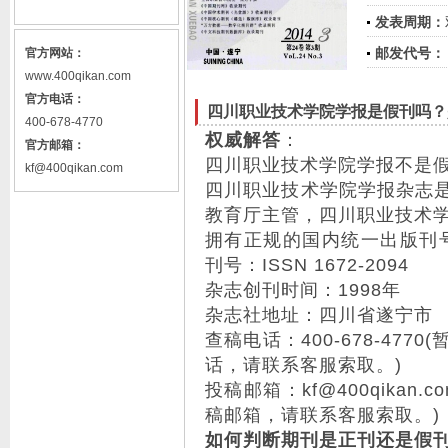
发表周期：
邮发代号：
官方网站：
www.400qikan.com
官方电话：
四川职业技术学院学报是假刊吗？
400-678-4770
权威解答
：
官方邮箱：
四川职业技术学院学报不是假
kf@400qikan.com
四川职业技术学院学报杂志
教育厅主管，四川职业技术
拥有正规的国内统一出版刊号：
刊号：ISSN 1672-2094
杂志创刊时间：1998年
杂志社地址：四川省遂宁市
查稿电话：400-678-47
话，请联系客服索取。)
投稿邮箱：kf@400qika
稿邮箱，请联系客服索取。)
如何判断期刊是正刊还是假