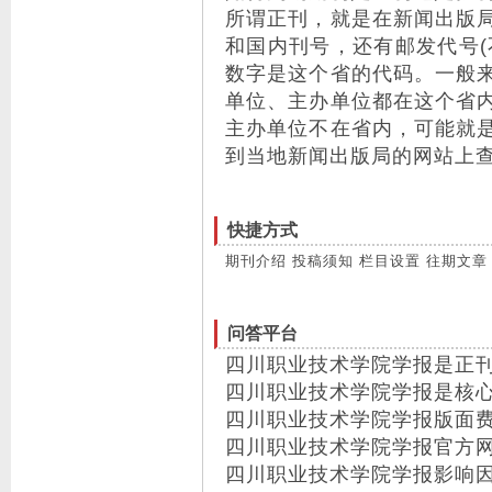
所谓正刊，就是在新闻出版
和国内刊号，还有邮发代号(
数字是这个省的代码。一般
单位、主办单位都在这个省
主办单位不在省内，可能就
到当地新闻出版局的网站上
快捷方式
期刊介绍
投稿须知
栏目设置
往期文章
问答平台
四川职业技术学院学报是正
四川职业技术学院学报是核
四川职业技术学院学报版面
四川职业技术学院学报官方
四川职业技术学院学报影响