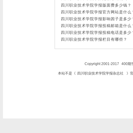
四川职业技术学院学报版面费多少钱？
四川职业技术学院学报官方网站是什么
四川职业技术学院学报影响因子是多少
四川职业技术学院学报投稿邮箱是什么
四川职业技术学院学报投稿电话是多少
四川职业技术学院学报栏目有哪些？
Copyright 2001-2017
400期
本站不是《
四川职业技术学院学报杂志社
》