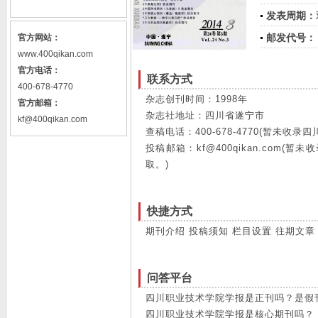
发表周期：
邮发代号：
官方网站：
www.400qikan.com
官方电话：
联系方式
400-678-4770
杂志创刊时间：1998年
官方邮箱：
杂志社地址：四川省遂宁市
kf@400qikan.com
查稿电话：400-678-4770(暂未
投稿邮箱：kf@400qikan.com
取。)
快捷方式
期刊介绍
投稿须知
栏目设置
往期文章
问答平台
四川职业技术学院学报是正刊吗？是假
四川职业技术学院学报是核心期刊吗？