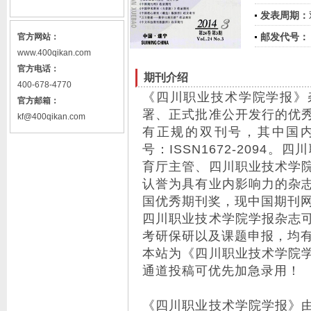
发表周期：
邮发代号：
官方网站：
www.400qikan.com
官方电话：
期刊介绍
400-678-4770
《四川职业技术学院学报》
官方邮箱：
署、正式批准公开发行的优
kf@400qikan.com
有正规的双刊号，其中国内统一
号：ISSN1672-209
育厅主管、四川职业技术学
认誉为具有业内影响力的杂
国优秀期刊奖，现中国期刊
四川职业技术学院学报杂志
考研保研以及课题申报，均
本站为《四川职业技术学院
通道投稿可优先加急录用！
《四川职业技术学院学报》